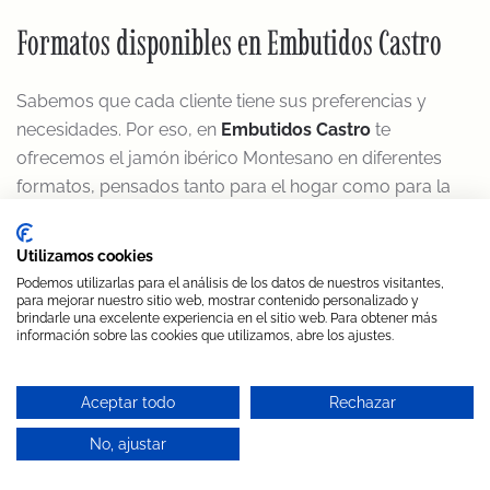
Formatos disponibles en Embutidos Castro
Sabemos que cada cliente tiene sus preferencias y
necesidades. Por eso, en
Embutidos Castro
te
ofrecemos el jamón ibérico Montesano en diferentes
formatos, pensados tanto para el hogar como para la
restauración o el regalo gourmet:
Utilizamos cookies
Pieza entera con pata
, ideal para cortar a
Podemos utilizarlas para el análisis de los datos de nuestros visitantes,
cuchillo en celebraciones o eventos.
para mejorar nuestro sitio web, mostrar contenido personalizado y
brindarle una excelente experiencia en el sitio web. Para obtener más
información sobre las cookies que utilizamos, abre los ajustes.
Consulta por WhatsApp
Deshuesado
, cómodo para cortar en máquina o
presentar en tabla.
Aceptar todo
Rechazar
Loncheado al vacío
, en sobres individuales para
No, ajustar
consumir cuando quieras sin perder calidad.