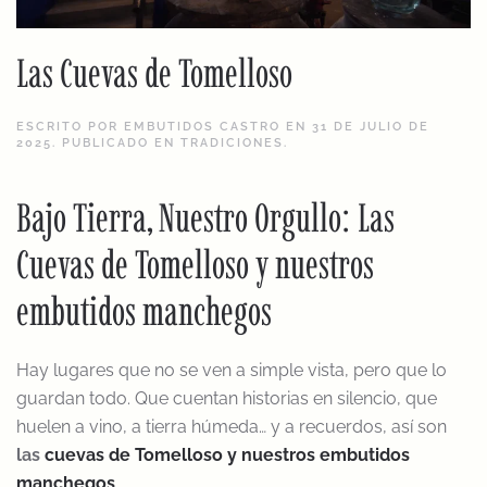
Las Cuevas de Tomelloso
ESCRITO POR
EMBUTIDOS CASTRO
EN
31 DE JULIO DE
2025
. PUBLICADO EN
TRADICIONES
.
Bajo Tierra, Nuestro Orgullo: Las
Cuevas de Tomelloso y nuestros
embutidos manchegos
Hay lugares que no se ven a simple vista, pero que lo
guardan todo. Que cuentan historias en silencio, que
huelen a vino, a tierra húmeda… y a recuerdos, así son
las
cuevas de Tomelloso y nuestros embutidos
manchegos