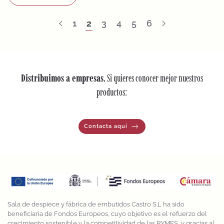
1
2
3
4
5
6
Distribuimos a empresas.
Si quieres conocer mejor nuestros
productos:
Contacta aquí
Sala de despiece y fábrica de embutidos Castro S.L ha sido
beneficiaria de Fondos Europeos, cuyo objetivo es el refuerzo del
crecimiento sostenible y la competitividad de las PYMES, y gracias al