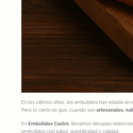
En los últimos años, los embutidos han estado en el
Pero lo cierto es que, cuando son
artesanales, nat
En
Embutidos Castro
, llevamos décadas elaborand
embutidos con sabor, autenticidad y calidad.