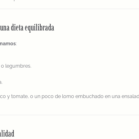
 una dieta equilibrada
inamos
:
l o legumbres.
a.
stico y tomate, o un poco de lomo embuchado en una ensala
alidad