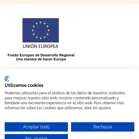
Utilizamos cookies
Podemos utilizarlas para el análisis de los datos de nuestros visitantes,
«Sala de despiece y fábrica de embutidos Castro S.L, ha sido
para mejorar nuestro sitio web, mostrar contenido personalizado y
beneficiaria del Fondo Europeo de Desarrollo Regional cuyo
brindarle una excelente experiencia en el sitio web. Para obtener más
objetivo es mejorar la competitividad de las Pymes y gracias al cual
información sobre las cookies que utilizamos, abre los ajustes.
Consulta por WhatsApp
ha puesto en marcha un Plan de Acción con el objetivo de mejorar
su posicionamiento en mercados exteriores a través de la gestión de
la marca para la internacionalización en el año 2021. Para ello ha
Aceptar todo
Rechazar
contado con el apoyo del Programa GMI de la Cámara de Comercio
de Ciudad Real.”
No, ajustar